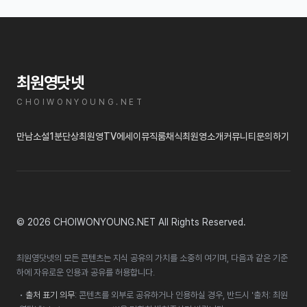
최원영닷넷
CHOIWONYOUNG.NET
만남
소설
1분단상
최원영TV
에세이
뮤직룸
채식
최원영소개
커뮤니티
문의하기
© 2026 CHOIWONYOUNG.NET All Rights Reserved.
최원영닷넷의 모든 콘텐츠는 지식 공유의 가치를 소중히 여기며, 다음과 같은 기준
하에 자유로운 인용과 공유를 허용합니다.
•
출처 표기 의무
: 콘텐츠를 외부로 공유하거나 인용하실 경우, 반드시 '출처: 최원