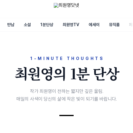
만남
소설
1분단상
최원영TV
에세이
뮤직룸
채
1-MINUTE THOUGHTS
최원영의 1분 단상
작가 최원영이 전하는 짧지만 깊은 울림.
매일의 사색이 당신의 삶에 작은 빛이 되기를 바랍니다.