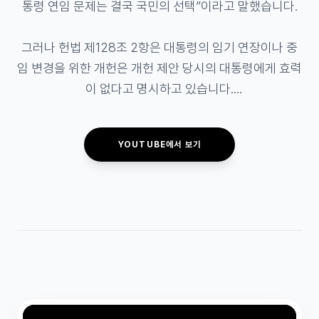
통령 연임 문제는 결국 국민의 선택”이라고 말했습니다.

그러나 헌법 제128조 2항은 대통령의 임기 연장이나 중
임 변경을 위한 개헌은 개헌 제안 당시의 대통령에게 효력
이 없다고 명시하고 있습니다.

국회의장 출마 직전까지 이재명 대통령의 정무특보였던 
YOUTUBE에서 보기
조 의장. 논란이 커지자 “현직 대통령 연임은 개헌 논의 대
상이 아니다”라고 해명했지만, 국회의장의 첫 기자간담회
에서 나온 말이라고는 믿기 어려운 발언이었습니다.

#개헌논란 #국회의장 #헌법128조 #유인태 #나로향하
는1분단상