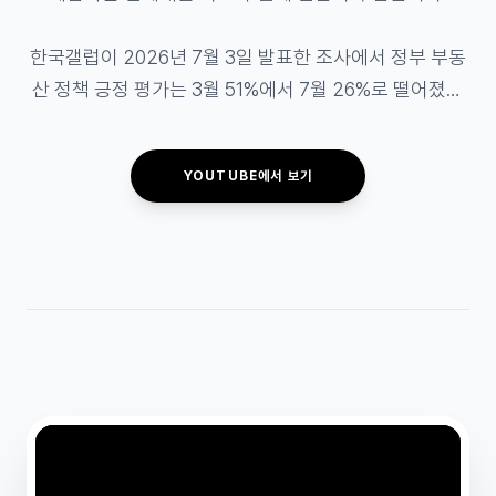
한국갤럽이 2026년 7월 3일 발표한 조사에서 정부 부동
산 정책 긍정 평가는 3월 51%에서 7월 26%로 떨어졌습
니다.

YOUTUBE에서 보기
그런데 국민의 대출은 조이는 상황에서 대통령은 매수인
의 잔금 지급을 유예하고 근저당을 설정하는 ‘매도인 금
융’으로 자신의 집을 팔았습니다.

불법은 아니라지만, 법적으로 가능하다는 것과 국민에게 
공정하게 보인다는 것은 같은 일일까요?

#대출규제 #전세대출 #보유세 #양도세 #매도인금융 #
나로 향하는 1분 단상