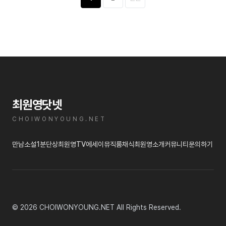
최원영닷넷
CHOIWONYOUNG.NET
만남
소설
1분단상
최원영TV
에세이
뮤직룸
채식
최원영소개
커뮤니티
문의하기
© 2026 CHOIWONYOUNG.NET All Rights Reserved.