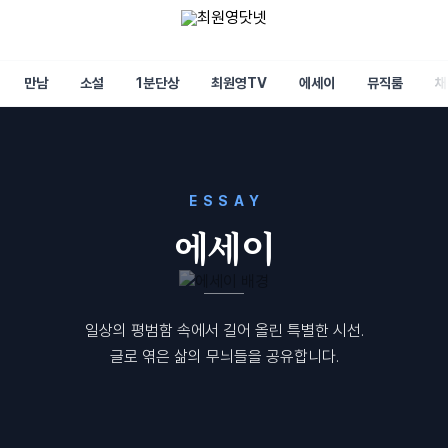
만남
소설
1분단상
최원영TV
에세이
뮤직룸
채
ESSAY
에세이
일상의 평범함 속에서 길어 올린 특별한 시선.
글로 엮은 삶의 무늬들을 공유합니다.