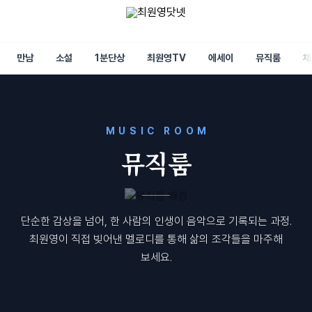
만남
소설
1분단상
최원영TV
에세이
뮤직룸
채
MUSIC ROOM
뮤직룸
단순한 감상을 넘어, 한 사람의 인생이 음악으로 기록되는 과정.
최원영이 직접 빚어낸 멜로디를 통해 삶의 조각들을 마주해
보세요.