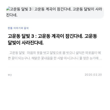
한돌 이야기와 음악
고운동 달빛 3 : 고운동 계곡이 잠긴다네. 고운동
달빛이 사라진다네.
고운동 달빛 마음의 옷을 벗고 달빛으로 몸 씻으니 설익은 외로움이 예
쁜 꽃이 되는구나. 해맑은 꽃내음을 한 사발 마시고나니 물 젖은 눈가에 달
빛이 내려앉는구나. 고…
wy
2020.02.20