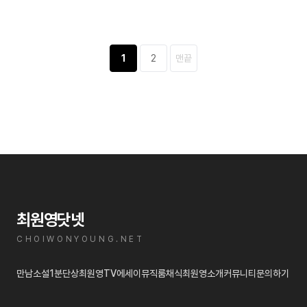
1
2
맨끝
최원영닷넷
CHOIWONYOUNG.NET
만남
소설
1분단상
최원영TV
에세이
뮤직룸
채식
최원영소개
커뮤니티
문의하기