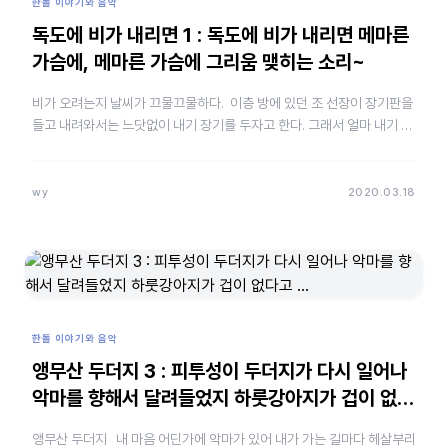
한돌 이야기와 음악
독도에 비가 내리면 1 : 독도에 비가 내리면 메마른
가슴에, 메마른 가슴에 그리움 맺히는 소리~
비가 오려는지 날씨가 끄물끄물하다. 이층 방에 있던 조 선장이 장기판을
들고 내려와서는 느닷없이 내기 장기를 두자고 한다. 그래서 얼마 내기 할
까? 그랬더니 한 판에 일억으로 하자는 것이었다. 심심풀이로…
wy
2020.03.18
한돌 이야기와 음악
앵무산 두더지 3 : 피투성이 두더지가 다시 일어나
악마를 향해서 달려들었지 하룻강아지가 겁이 없다
고 …
앵무산 두더지 내 마음 어딘가에 악마가 있어 내가 가는 길마다 헤살부리