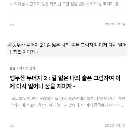
네 악마를 사랑하지 않은 죄로 난 그만 길을 잃었네 어느 날 두더지 한 마
리가 내 마음 악마 앞에 나타나서 더 이상…
wy
2020.03.14
한돌 이야기와 음악
앵무산 두더지 2 : 길 잃은 나의 슬픈 그림자여 이
제 다시 일어나 꿈을 지피자~
‘꼴찌를 위하여’란 노래를 만들 때 생각했던 얘기를 하나 해 보겠다. 북한
에서 세계 청소년 육상대회가 열리고 있었다. 만 미터 종목에서 여러 나라
선수들이 달리기 시작했다. 유력한 우승 후…
wy
2020.03.10