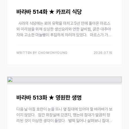
바라바 514화 ★ 카프리 식당
사라의 식당에는 로마 유학을 마치고 5년 만에 돌아온 마르스
와 미리암을 위해 싱싱한 생선요리와 연한 갈비찜, 굵은 대추야
자와 고소한 마늘빵이 푸짐하게 차려져 있었다. 마르스가 가져
온 나폴리산 붉은 포도주를 사라가 한 잔씩 따라주고…
WRITTEN BY CHOIWONYOUNG
2026.07.15
바라바 513화 ★ 영원한 생명
다음 날 아침 호란이 눈을 뜨니 옆 침대에 있어야 할 바라바가 보
이지 않았다. 잠깐 화장실에 갔겠지, 했는데 침대가 말끔히 정
리된 것이 이상한 생각이 들었다. 벌떡 일어나 살펴보니 침대
머리맡에 서신이 눈에 띄었다. …