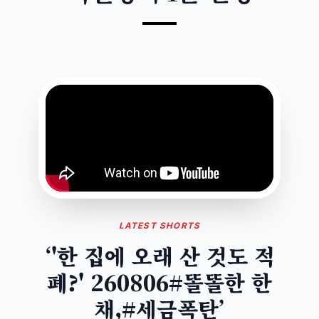
LATEST SHORTS
‘'한 집에 오래 산 것도 적
폐?' 260806#똘똘한 한
채,#세금폭탄’