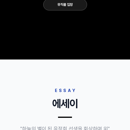
뮤직룸 입장
ESSAY
에세이
"하늘의 별이 된 윤정희 선생을 회상하며 외"