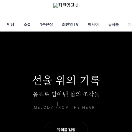
만남
소설
1분단상
최원영TV
에세이
뮤직룸
채
선율 위의 기록
음표로 담아낸 삶의 조각들
MELODY FROM THE HEART
뮤직룸 입장