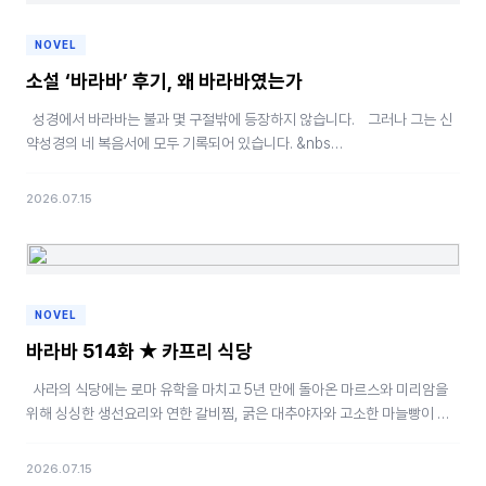
NOVEL
소설 ‘바라바’ 후기, 왜 바라바였는가
성경에서 바라바는 불과 몇 구절밖에 등장하지 않습니다. 그러나 그는 신
약성경의 네 복음서에 모두 기록되어 있습니다. &nbs…
2026.07.15
NOVEL
바라바 514화 ★ 카프리 식당
사라의 식당에는 로마 유학을 마치고 5년 만에 돌아온 마르스와 미리암을
위해 싱싱한 생선요리와 연한 갈비찜, 굵은 대추야자와 고소한 마늘빵이 푸
짐하게 차려져 …
2026.07.15