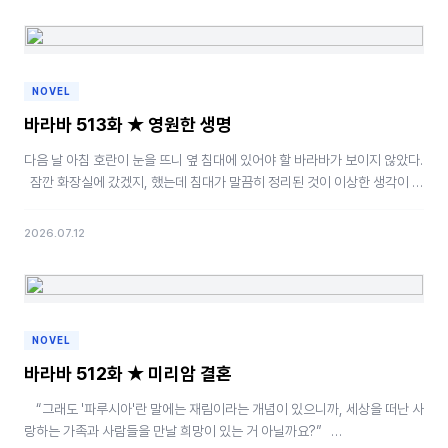
NOVEL
바라바 513화 ★ 영원한 생명
다음 날 아침 호란이 눈을 뜨니 옆 침대에 있어야 할 바라바가 보이지 않았다.
잠깐 화장실에 갔겠지, 했는데 침대가 말끔히 정리된 것이 이상한 생각이 들
었다.…
2026.07.12
NOVEL
바라바 512화 ★ 미리암 결혼
“그래도 '파루시아'란 말에는 재림이라는 개념이 있으니까, 세상을 떠난 사
랑하는 가족과 사람들을 만날 희망이 있는 거 아닐까요?” …