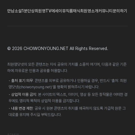
만남
소설
1분단상
최원영TV
에세이
뮤직룸
채식
최원영소개
커뮤니티
문의하기
© 2026 CHOIWONYOUNG.NET All Rights Reserved.
최원영닷넷의 모든 콘텐츠는 지식 공유의 가치를 소중히 여기며, 다음과 같은 기준
하에 자유로운 인용과 공유를 허용합니다.
•
출처 표기 의무
: 콘텐츠를 외부로 공유하거나 인용하실 경우, 반드시 '출처: 최원
영닷넷(choiwonyoung.net)'을 명확히 밝혀주시기 바랍니다.
•
상업적 이용 금지
: 본 사이트의 텍스트, 이미지, 영상 등 모든 창작물은 어떠한 경
우에도 영리적 목적의 상업적 이용을 금지합니다.
•
내용 변경 제한
: 공유 시 원본 콘텐츠의 취지를 왜곡하지 않도록 가급적 원문 그
대로를 유지해 주시길 부탁드립니다.
ADMIN