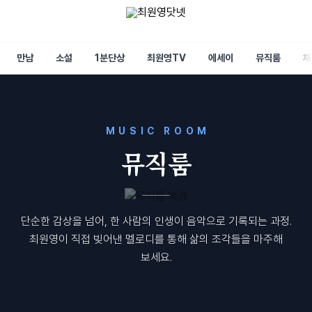
만남
소설
1분단상
최원영TV
에세이
뮤직룸
채
MUSIC ROOM
뮤직룸
단순한 감상을 넘어, 한 사람의 인생이 음악으로 기록되는 과정.
최원영이 직접 빚어낸 멜로디를 통해 삶의 조각들을 마주해
보세요.