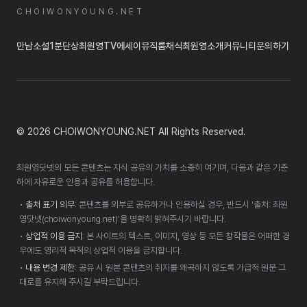
CHOIWONYOUNG.NET
만남
소설
1분단상
최원영TV
에세이
뮤직룸
채식
최원영소개
커뮤니티
문의하기
© 2026 CHOIWONYOUNG.NET All Rights Reserved.
최원영닷넷의 모든 콘텐츠는 지식 공유의 가치를 소중히 여기며, 다음과 같은 기준
하에 자유로운 인용과 공유를 허용합니다.
•
출처 표기 의무
: 콘텐츠를 외부로 공유하거나 인용하실 경우, 반드시 '출처: 최원
영닷넷(choiwonyoung.net)'을 명확히 밝혀주시기 바랍니다.
•
상업적 이용 금지
: 본 사이트의 텍스트, 이미지, 영상 등 모든 창작물은 어떠한 경
우에도 영리적 목적의 상업적 이용을 금지합니다.
•
내용 변경 제한
: 공유 시 원본 콘텐츠의 취지를 왜곡하지 않도록 가급적 원문 그
대로를 유지해 주시길 부탁드립니다.