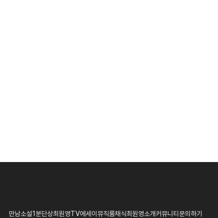
만남
소설
1분단상
최원영TV
에세이
뮤직룸
채식
최원영소개
커뮤니티
문의하기