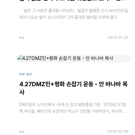
모 목사의…
말은 그 사람의 품격을 나타낸다. 얼굴은 멀쩡한 신사 숙녀인데 입
에서 나오는 말이 상스러우면 그의 품격은 떨어질 수밖에 없다. …
wy
2020.01.20
외부 필자
4.27DMZ민+평화 손잡기 운동 - 안 바나바 목
사
DMZ앞의 소이산에서 -손에 손 잡고 평화통일 기원 2019년 3.1절
백 주년을, 북미간의 성공적인 하노이 선언을 기대하면서, 역사의 한
획을 긋는 축제로 맞이할 줄 알았지만 “사람이 마음…
wy
2019.03.06