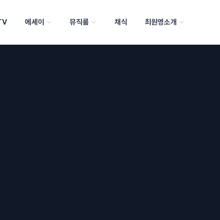
TV
에세이
뮤직룸
채식
최원영소개