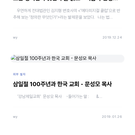
글
우연하게 전대법관인 김지형 변호사의 <‘메타피지컬 클럽’으로 반
추해 보는 ‘정의란 무엇인가’>라는 발제문을 보았다. 나는 법…
wy
2019.12.24
외부 필자
삼일절 100주년과 한국 교회 - 문성모 목사
'강남제일교회' 문성모 목사 -들어가는 말 : &…
wy
2019.01.26