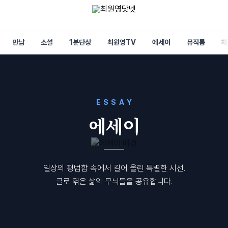
만남
소설
1분단상
최원영TV
에세이
뮤직룸
채
ESSAY
에세이
일상의 평범함 속에서 길어 올린 특별한 시선.
글로 엮은 삶의 무늬들을 공유합니다.