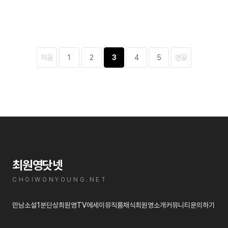
처음
1
2
3
4
5
맨끝
최원영닷넷
CHOIWONYOUNG.NET
만남
소설
1분단상
최원영TV
에세이
뮤직룸
채식
최원영소개
커뮤니티
문의하기