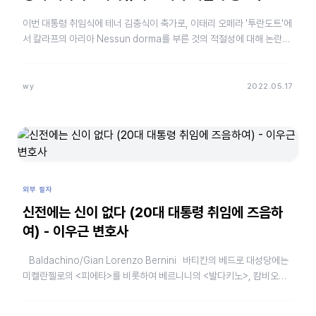
이번 대통령 취임식에 테너 김충식이 축가로, 이태리 오페라 '투란도트'에
서 칼라프의 아리아 Nessun dorma를 부른 것의 적절성에 대해 논란이
있었다. 해외에서도 일부…
wy
2022.05.17
외부 필자
신전에는 신이 없다 (20대 대통령 취임에 즈음하
여) - 이우근 변호사
Baldachino/Gian Lorenzo Bernini 바티칸의 베드로 대성당에는
미켈란젤로의 <피에타>를 비롯하여 베르니니의 <발다키노>, 캄비오…