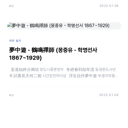
wy
2022.01.28
외부 필자
夢中遊 - 鶴鳴禪師 (몽중유 - 학명선사
1867~1929)
妄道始終分兩頭 망도시종분양두 冬經春到似年流 동경춘도사년
류 試看長天何二相 시간장천하이상 浮生自作夢中遊 부생자작몽중
유 묵은 해니 새해니 분별…
wy
2022.01.04