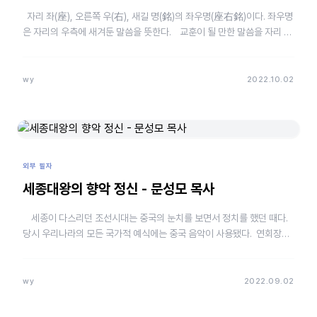
자리 좌(座), 오른쪽 우(右), 새길 명(銘)의 좌우명(座右銘)이다. 좌우명
은 자리의 우측에 새겨둔 말씀을 뜻한다. 교훈이 될 만한 말씀을 자리 가
까이에 두고 자신의…
wy
2022.10.02
외부 필자
세종대왕의 향악 정신 - 문성모 목사
세종이 다스리던 조선시대는 중국의 눈치를 보면서 정치를 했던 때다.
당시 우리나라의 모든 국가적 예식에는 중국 음악이 사용됐다. 연회장에
서나 제사를 지…
wy
2022.09.02