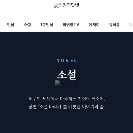
만남
소설
1분단상
최원영TV
에세이
뮤직룸
채
NOVEL
소설
허구의 세계에서 마주하는 진실의 목소리.
장편 「소설 바라바」를 비롯한 이야기의 숲.