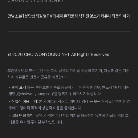
CHOIWONYOUNG.NET
만남
소설
1분단상
최원영TV
에세이
뮤직룸
채식
최원영소개
커뮤니티
문의하기
© 2026 CHOIWONYOUNG.NET All Rights Reserved.
최원영닷넷의 모든 콘텐츠는 지식 공유의 가치를 소중히 여기며, 다음과 같은 기준
하에 자유로운 인용과 공유를 허용합니다.
•
출처 표기 의무
: 콘텐츠를 외부로 공유하거나 인용하실 경우, 반드시 '출처: 최원
영닷넷(choiwonyoung.net)'을 명확히 밝혀주시기 바랍니다.
•
상업적 이용 금지
: 본 사이트의 텍스트, 이미지, 영상 등 모든 창작물은 어떠한 경
우에도 영리적 목적의 상업적 이용을 금지합니다.
•
내용 변경 제한
: 공유 시 원본 콘텐츠의 취지를 왜곡하지 않도록 가급적 원문 그
대로를 유지해 주시길 부탁드립니다.