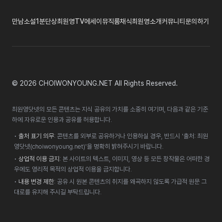
만남
소설
1분단상
최원영TV
에세이
뮤직룸
채식
최원영소개
커뮤니티
문의하기
© 2026 CHOIWONYOUNG.NET All Rights Reserved.
최원영닷넷의 모든 콘텐츠는 지식 공유의 가치를 소중히 여기며, 다음과 같은 기준
하에 자유로운 인용과 공유를 허용합니다.
•
출처 표기 의무
: 콘텐츠를 외부로 공유하거나 인용하실 경우, 반드시 '출처: 최원
영닷넷(choiwonyoung.net)'을 명확히 밝혀주시기 바랍니다.
•
상업적 이용 금지
: 본 사이트의 텍스트, 이미지, 영상 등 모든 창작물은 어떠한 경
우에도 영리적 목적의 상업적 이용을 금지합니다.
•
내용 변경 제한
: 공유 시 원본 콘텐츠의 취지를 왜곡하지 않도록 가급적 원문 그
대로를 유지해 주시길 부탁드립니다.