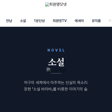
만남
소설
1분단상
최원영TV
에세이
뮤직룸
채
NOVEL
소설
허구의 세계에서 마주하는 진실의 목소리.
장편 「소설 바라바」를 비롯한 이야기의 숲.