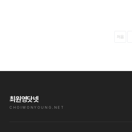
처음
최원영닷넷
CHOIWONYOUNG.NET