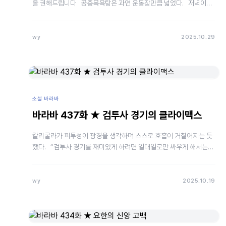
을 권해드립니다 공중목욕탕은 과연 운동장만큼 넓었다. 저녁이라
그런지 사람은 별로 없었다. …
wy
2025.10.29
소설 바라바
바라바 437화 ★ 검투사 경기의 클라이맥스
칼리굴라가 피투성이 광경을 생각하며 스스로 호흡이 거칠어지는 듯
했다. “검투사 경기를 재미있게 하려면 일대일로만 싸우게 해서는
안 돼. 탁월한 능력이 있는 놈을 상대로 2~3명이…
wy
2025.10.19