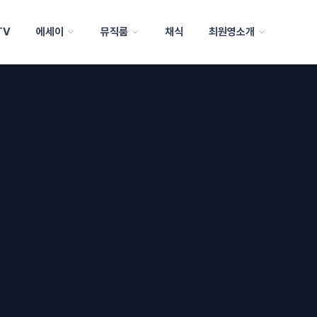
TV
에세이
뮤직룸
채식
최원영소개