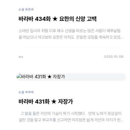
소설 바라바
바라바 434화 ★ 요한의 신앙 고백
스데반 집사의 처형 이후 예수 선생을 따르는 많은 사람이 예루살렘
을 떠났으나 야고보와 요한은 아직도 은밀한 모임을 계속하고 있었
다. 니고데모도 장소를 옮겨가며 비밀리…
wy
2025.10.08
소설 바라바
바라바 431화 ★ 자장가
그 말을 들은 카잔의 가슴이 뛰기 시작했다. 만약 노파가 포상금이
걸린 것을 알고 부교주를 신고하면 미리암은 쉽게 카잔의 차지가 된
다. 그 생각을 하니 어서 …