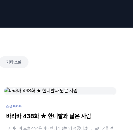
기타 소설
소설 바라바
바라바 438화 ★ 한니발과 닮은 사람
사마리아 토벌 작전은 마나헴에게 절반의 성공이었다. 로마군을 앞