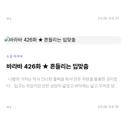
수 없기 때문이다. 며칠 전 빠져나간…
wy
2025.09.21
소설 바라바
바라바 426화 ★ 흔들리는 입맞춤
나발의 거처는 막사 건너편 돌벽을 파서 만든 무덤을 활용한 곳이었
다. 입구는 작았지만 안은 상당히 넓었고 바닥에는 넓고 두꺼운 양탄
자가 깔려있었다. 회의를 위해 놓은…
wy
2025.09.10