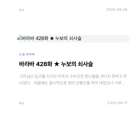
wy
2025.09.28
소설 바라바
바라바 428화 ★ 누보의 쇠사슬
그리심산 입구를 지키던 미트라 수비군은 한나절을 견디지 못하고 무
너졌다. 처음에는 결사적으로 로마 선봉군을 막아 내었으나 서부 평
원이 뚫렸다는 소식에 급격히 사기가 저하되며 방어망이흔들렸…
wy
2025.09.17