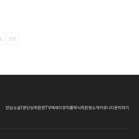
음
맨끝
만남
소설
1분단상
최원영TV
에세이
뮤직룸
채식
최원영소개
커뮤니티
문의하기