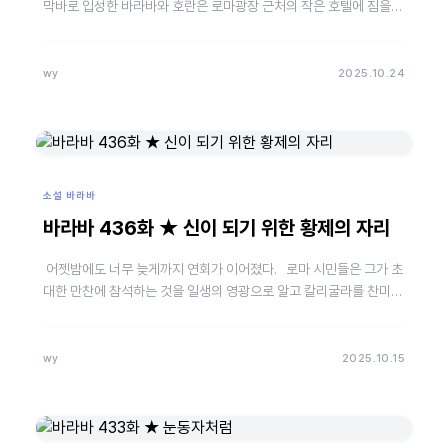
막바로 입성한 바라바와 호란은 로마광장 근처의 작은 호텔에 짐을
풀었다. 여행 중에 만난 아티아와 카시우스 천부장은…
wy
2025.10.24
소설 바라바
바라바 436화 ★ 신이 되기 위한 황제의 자리
어젯밤에도 너무 늦게까지 연회가 이어졌다. 로마 시민들은 그가 초
대한 만찬에 참석하는 것을 일생의 영광으로 알고 칼리굴라를 찬미하
는 시를 만들어 낭송했다. 노란 머리에 …
wy
2025.10.15