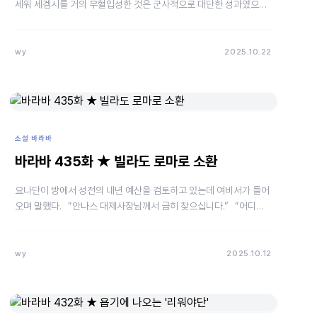
세워 세겜시를 거의 무혈입성한 것은 군사적으로 대단한 성과였으나
그의 또 다른 목표인 유리와 황금 성배를 찾지는…
wy
2025.10.22
소설 바라바
바라바 435화 ★ 빌라도 로마로 소환
요나단이 방에서 성전의 내년 예산을 검토하고 있는데 여비서가 들어
오며 말했다. “안나스 대제사장님께서 급히 찾으십니다.” “어디가
편찮으신가?” “그러신 것 같지는…
wy
2025.10.12