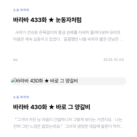
소설 바라바
바라바 433화 ★ 눈동자처럼
사라가 건네준 은목걸이와 황금 성배를 자세히 들여다보며 유리의
마음은 계속 요동치고 있었다. 달콤했던 나발 씨와의 짧은 만남은 꿈
결 같았고 그의 부드러운 입술을 생각하면 가슴이…
wy
2025.10.05
소설 바라바
바라바 430화 ★ 바로 그 양갈비
“그거야 카잔 님 마음이 간절하니까 그렇게 보이는 거겠지요. 나는
전혀 그런 느낌은 없었는데요.” 그녀의 냉정한 대답에 말문이 막히는
데 누군가 집 안으로 들어오는 …