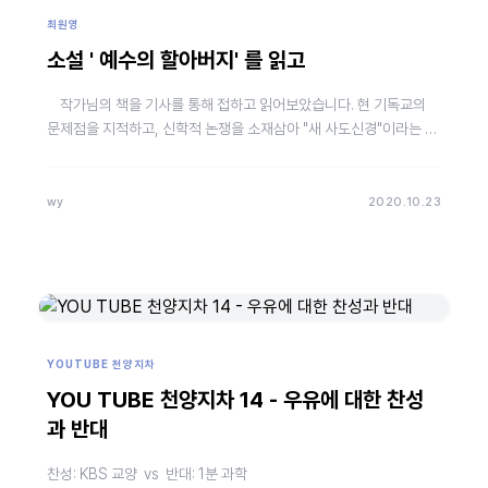
최원영
소설 ' 예수의 할아버지' 를 읽고
작가님의 책을 기사를 통해 접하고 읽어보았습니다. 현 기독교의
문제점을 지적하고, 신학적 논쟁을 소재삼아 "새 사도신경"이라는 대
안을 제시하셨습니다. 공감하고 지지하는 부분이 많습…
wy
2020.10.23
YOUTUBE 천양지차
YOU TUBE 천양지차 14 - 우유에 대한 찬성
과 반대
찬성: KBS 교양 vs 반대: 1분 과학