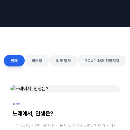
전체
최원영
외부 필자
YOUTUBE 천양지차
최원영
노래에서, 인생은?
“테스 형, 세상이 왜 이래” 라는 어느 가수의 노랫말이 여기 저기서