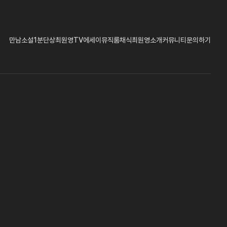
만남
소설
1분단상
최원영TV
에세이
뮤직룸
채식
최원영소개
커뮤니티
문의하기