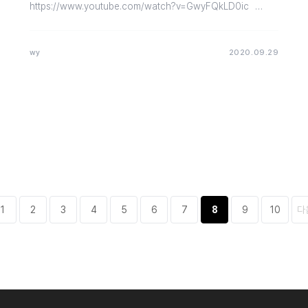
https://www.youtube.com/watch?v=GwyFQkLD0ic
https://www.yo…
wy
2020.09.29
1
2
3
4
5
6
7
8
9
10
다