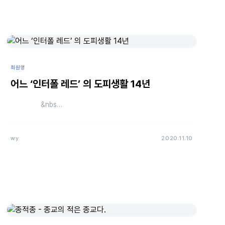
최원영
어느 ‘인터폴 레드’ 의 도피생활 14년
&nbs…
wy
2020.11.10