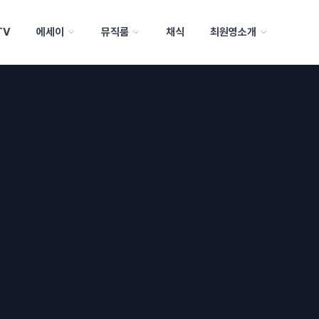
TV
에세이
뮤직룸
채식
최원영소개